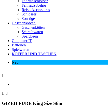
Fahrradschlösser
Fahrradzubehör
Reise-Accessoires
Schlösser
Sonstige
Geschenkideen
Geschenktüten
Schreibwaren
Spardosen
Computer IT
Batterien
Spielwaren
KOFFER UND TASCHEN
Neu



GIZEH PURE King Size Slim