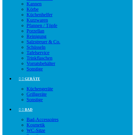
Kannen
Körbe
Küchenhelfer
Kurzwaren
Pfannen / Töpfe
Porzellan
Reinigung
Salzstreuer & Co.
Schüsseln
Tafelservice
Trinkflaschen
Vorratsbehälter
Sonstige


GERÄTE
Küchengeräte
Grillgeräte
Sonstige


BAD
Bad-Accessoires
Kosmetik
WC-Sitze