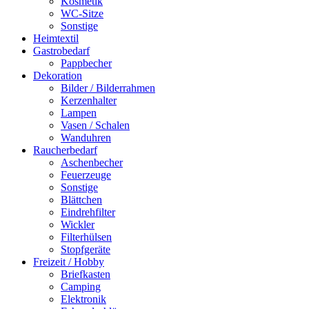
Kosmetik
WC-Sitze
Sonstige
Heimtextil
Gastrobedarf
Pappbecher
Dekoration
Bilder / Bilderrahmen
Kerzenhalter
Lampen
Vasen / Schalen
Wanduhren
Raucherbedarf
Aschenbecher
Feuerzeuge
Sonstige
Blättchen
Eindrehfilter
Wickler
Filterhülsen
Stopfgeräte
Freizeit / Hobby
Briefkasten
Camping
Elektronik