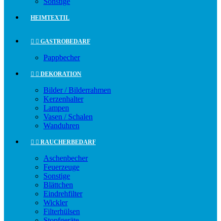
Sonstige
HEIMTEXTIL


GASTROBEDARF
Pappbecher


DEKORATION
Bilder / Bilderrahmen
Kerzenhalter
Lampen
Vasen / Schalen
Wanduhren


RAUCHERBEDARF
Aschenbecher
Feuerzeuge
Sonstige
Blättchen
Eindrehfilter
Wickler
Filterhülsen
Stopfgeräte