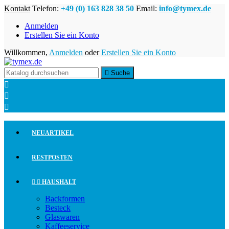
Kontakt
Telefon:
+49 (0) 163 828 38 50
Email:
info@tymex.de
Anmelden
Erstellen Sie ein Konto
Willkommen,
Anmelden
oder
Erstellen Sie ein Konto

Suche



NEUARTIKEL
RESTPOSTEN


HAUSHALT
Backformen
Besteck
Glaswaren
Kaffeeservice