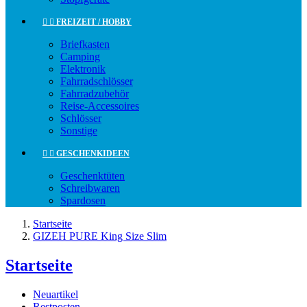


FREIZEIT / HOBBY
Briefkasten
Camping
Elektronik
Fahrradschlösser
Fahrradzubehör
Reise-Accessoires
Schlösser
Sonstige


GESCHENKIDEEN
Geschenktüten
Schreibwaren
Spardosen
Startseite
GIZEH PURE King Size Slim
Startseite
Neuartikel
Restposten