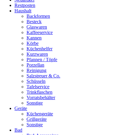
Restposten
Haushalt
Backformen
Besteck
Glaswaren
Kaffeeservice
Kannen
Körbe
Küchenhelfer
Kurzwaren
Pfannen / Töpfe
Porzellan
Reinigung
Salzstreuer & Co.
Schüsseln
Tafelservice
Trinkflaschen
Vorratsbehälter
Sonstige
Geräte
Küchengeräte
Grillgeräte
Sonstige
Bad