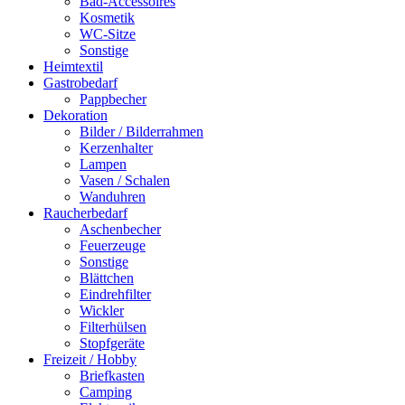
Bad-Accessoires
Kosmetik
WC-Sitze
Sonstige
Heimtextil
Gastrobedarf
Pappbecher
Dekoration
Bilder / Bilderrahmen
Kerzenhalter
Lampen
Vasen / Schalen
Wanduhren
Raucherbedarf
Aschenbecher
Feuerzeuge
Sonstige
Blättchen
Eindrehfilter
Wickler
Filterhülsen
Stopfgeräte
Freizeit / Hobby
Briefkasten
Camping