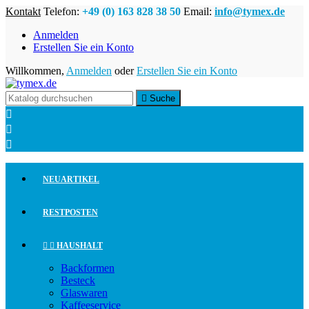
Kontakt
Telefon:
+49 (0) 163 828 38 50
Email:
info@tymex.de
Anmelden
Erstellen Sie ein Konto
Willkommen,
Anmelden
oder
Erstellen Sie ein Konto

Suche



NEUARTIKEL
RESTPOSTEN


HAUSHALT
Backformen
Besteck
Glaswaren
Kaffeeservice