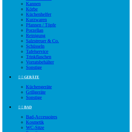
Kannen
Körbe
Küchenhelfer
Kurzwaren
Pfannen / Töpfe
Porzellan
Reinigung
Salzstreuer & Co.
Schüsseln
Tafelservice
Trinkflaschen
Vorratsbehälter
Sonstige


GERÄTE
Küchengeräte
Grillgeräte
Sonstige


BAD
Bad-Accessoires
Kosmetik
WC-Sitze