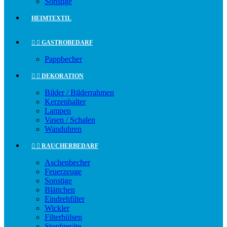
Sonstige
HEIMTEXTIL


GASTROBEDARF
Pappbecher


DEKORATION
Bilder / Bilderrahmen
Kerzenhalter
Lampen
Vasen / Schalen
Wanduhren


RAUCHERBEDARF
Aschenbecher
Feuerzeuge
Sonstige
Blättchen
Eindrehfilter
Wickler
Filterhülsen
Stopfgeräte