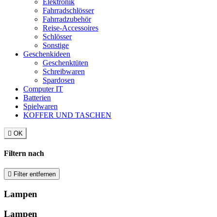
Elektronik
Fahrradschlösser
Fahrradzubehör
Reise-Accessoires
Schlösser
Sonstige
Geschenkideen
Geschenktüten
Schreibwaren
Spardosen
Computer IT
Batterien
Spielwaren
KOFFER UND TASCHEN

OK
Filtern nach

Filter entfernen
Lampen
Lampen