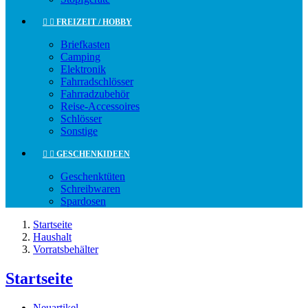


FREIZEIT / HOBBY
Briefkasten
Camping
Elektronik
Fahrradschlösser
Fahrradzubehör
Reise-Accessoires
Schlösser
Sonstige


GESCHENKIDEEN
Geschenktüten
Schreibwaren
Spardosen
Startseite
Haushalt
Vorratsbehälter
Startseite
Neuartikel