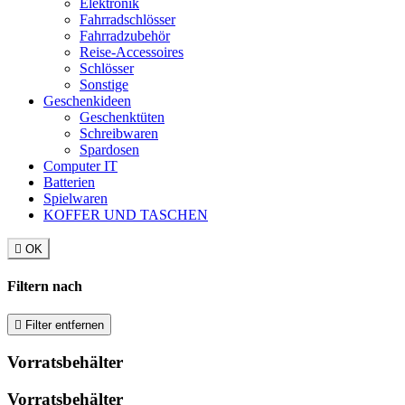
Elektronik
Fahrradschlösser
Fahrradzubehör
Reise-Accessoires
Schlösser
Sonstige
Geschenkideen
Geschenktüten
Schreibwaren
Spardosen
Computer IT
Batterien
Spielwaren
KOFFER UND TASCHEN

OK
Filtern nach

Filter entfernen
Vorratsbehälter
Vorratsbehälter