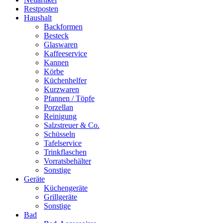
Restposten
Haushalt
Backformen
Besteck
Glaswaren
Kaffeeservice
Kannen
Körbe
Küchenhelfer
Kurzwaren
Pfannen / Töpfe
Porzellan
Reinigung
Salzstreuer & Co.
Schüsseln
Tafelservice
Trinkflaschen
Vorratsbehälter
Sonstige
Geräte
Küchengeräte
Grillgeräte
Sonstige
Bad