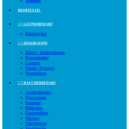
Sonstige
HEIMTEXTIL


GASTROBEDARF
Pappbecher


DEKORATION
Bilder / Bilderrahmen
Kerzenhalter
Lampen
Vasen / Schalen
Wanduhren


RAUCHERBEDARF
Aschenbecher
Feuerzeuge
Sonstige
Blättchen
Eindrehfilter
Wickler
Filterhülsen
Stopfgeräte