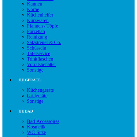
Kannen
Körbe
Küchenhelfer
Kurzwaren
Pfannen / Töpfe
Porzellan
Reinigung
Salzstreuer & Co.
Schüsseln
Tafelservice
Trinkflaschen
Vorratsbehälter
Sonstige


GERÄTE
Küchengeräte
Grillgeräte
Sonstige


BAD
Bad-Accessoires
Kosmetik
WC-Sitze