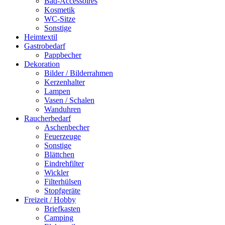
Bad-Accessoires
Kosmetik
WC-Sitze
Sonstige
Heimtextil
Gastrobedarf
Pappbecher
Dekoration
Bilder / Bilderrahmen
Kerzenhalter
Lampen
Vasen / Schalen
Wanduhren
Raucherbedarf
Aschenbecher
Feuerzeuge
Sonstige
Blättchen
Eindrehfilter
Wickler
Filterhülsen
Stopfgeräte
Freizeit / Hobby
Briefkasten
Camping