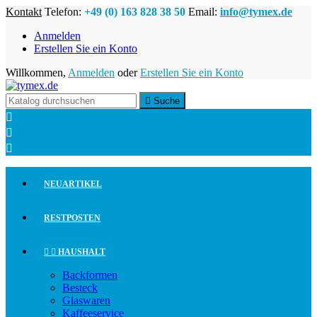
Kontakt
Telefon:
+49 (0) 163 828 38 50
Email:
info@tymex.de
Anmelden
Erstellen Sie ein Konto
Willkommen,
Anmelden
oder
Erstellen Sie ein Konto

Suche



NEUARTIKEL
RESTPOSTEN


HAUSHALT
Backformen
Besteck
Glaswaren
Kaffeeservice