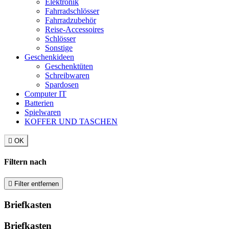
Elektronik
Fahrradschlösser
Fahrradzubehör
Reise-Accessoires
Schlösser
Sonstige
Geschenkideen
Geschenktüten
Schreibwaren
Spardosen
Computer IT
Batterien
Spielwaren
KOFFER UND TASCHEN

OK
Filtern nach

Filter entfernen
Briefkasten
Briefkasten