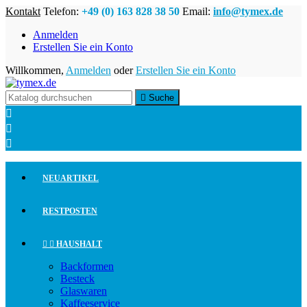
Kontakt
Telefon:
+49 (0) 163 828 38 50
Email:
info@tymex.de
Anmelden
Erstellen Sie ein Konto
Willkommen,
Anmelden
oder
Erstellen Sie ein Konto

Suche



NEUARTIKEL
RESTPOSTEN


HAUSHALT
Backformen
Besteck
Glaswaren
Kaffeeservice