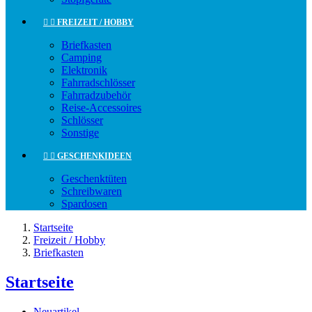


FREIZEIT / HOBBY
Briefkasten
Camping
Elektronik
Fahrradschlösser
Fahrradzubehör
Reise-Accessoires
Schlösser
Sonstige


GESCHENKIDEEN
Geschenktüten
Schreibwaren
Spardosen
Startseite
Freizeit / Hobby
Briefkasten
Startseite
Neuartikel