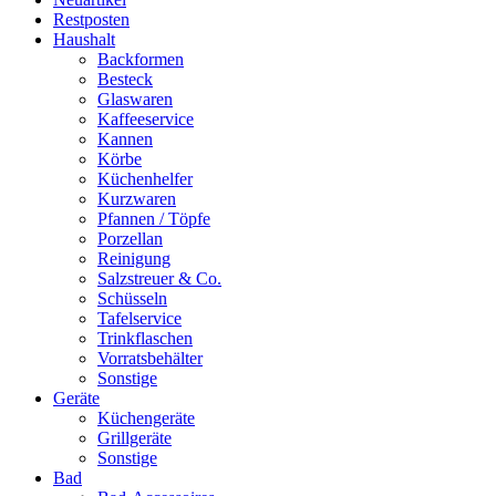
Restposten
Haushalt
Backformen
Besteck
Glaswaren
Kaffeeservice
Kannen
Körbe
Küchenhelfer
Kurzwaren
Pfannen / Töpfe
Porzellan
Reinigung
Salzstreuer & Co.
Schüsseln
Tafelservice
Trinkflaschen
Vorratsbehälter
Sonstige
Geräte
Küchengeräte
Grillgeräte
Sonstige
Bad