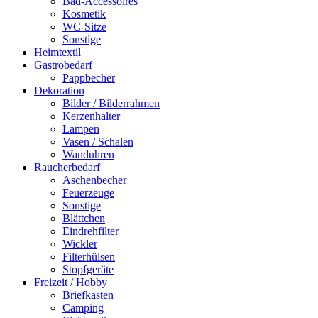
Bad-Accessoires
Kosmetik
WC-Sitze
Sonstige
Heimtextil
Gastrobedarf
Pappbecher
Dekoration
Bilder / Bilderrahmen
Kerzenhalter
Lampen
Vasen / Schalen
Wanduhren
Raucherbedarf
Aschenbecher
Feuerzeuge
Sonstige
Blättchen
Eindrehfilter
Wickler
Filterhülsen
Stopfgeräte
Freizeit / Hobby
Briefkasten
Camping