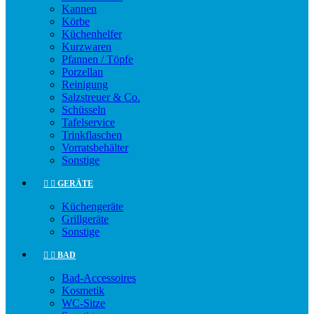
Kannen
Körbe
Küchenhelfer
Kurzwaren
Pfannen / Töpfe
Porzellan
Reinigung
Salzstreuer & Co.
Schüsseln
Tafelservice
Trinkflaschen
Vorratsbehälter
Sonstige


GERÄTE
Küchengeräte
Grillgeräte
Sonstige


BAD
Bad-Accessoires
Kosmetik
WC-Sitze