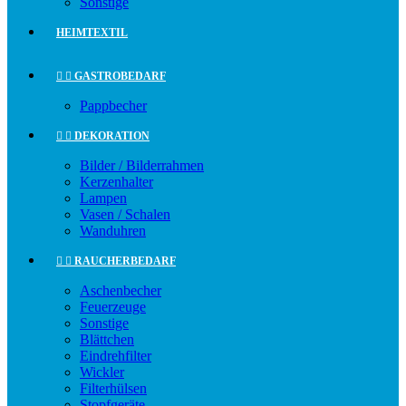
Sonstige
HEIMTEXTIL


GASTROBEDARF
Pappbecher


DEKORATION
Bilder / Bilderrahmen
Kerzenhalter
Lampen
Vasen / Schalen
Wanduhren


RAUCHERBEDARF
Aschenbecher
Feuerzeuge
Sonstige
Blättchen
Eindrehfilter
Wickler
Filterhülsen
Stopfgeräte