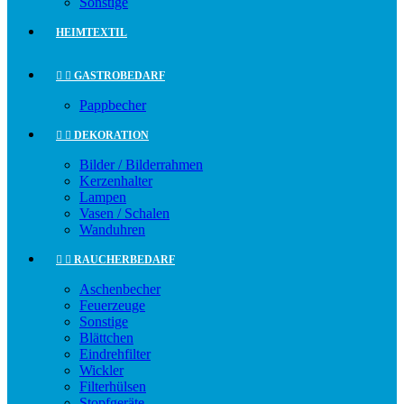
Sonstige
HEIMTEXTIL


GASTROBEDARF
Pappbecher


DEKORATION
Bilder / Bilderrahmen
Kerzenhalter
Lampen
Vasen / Schalen
Wanduhren


RAUCHERBEDARF
Aschenbecher
Feuerzeuge
Sonstige
Blättchen
Eindrehfilter
Wickler
Filterhülsen
Stopfgeräte