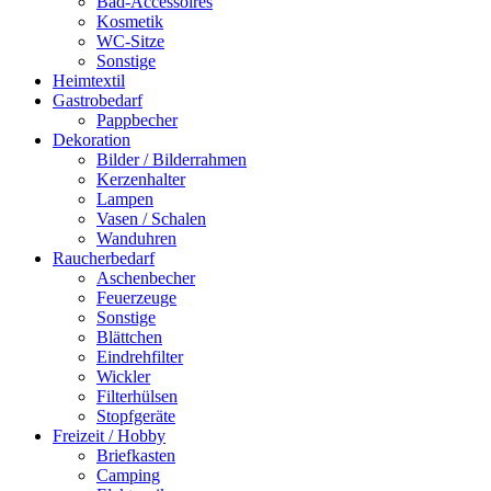
Bad-Accessoires
Kosmetik
WC-Sitze
Sonstige
Heimtextil
Gastrobedarf
Pappbecher
Dekoration
Bilder / Bilderrahmen
Kerzenhalter
Lampen
Vasen / Schalen
Wanduhren
Raucherbedarf
Aschenbecher
Feuerzeuge
Sonstige
Blättchen
Eindrehfilter
Wickler
Filterhülsen
Stopfgeräte
Freizeit / Hobby
Briefkasten
Camping