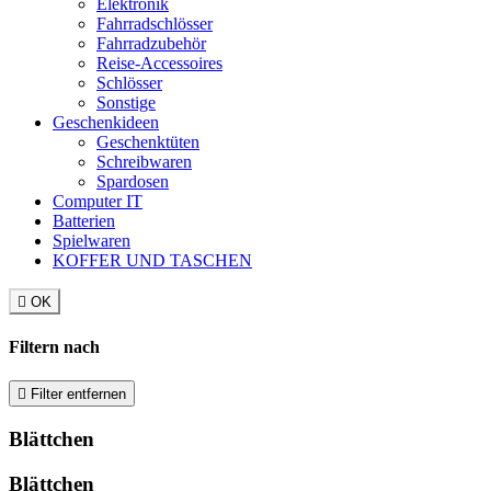
Elektronik
Fahrradschlösser
Fahrradzubehör
Reise-Accessoires
Schlösser
Sonstige
Geschenkideen
Geschenktüten
Schreibwaren
Spardosen
Computer IT
Batterien
Spielwaren
KOFFER UND TASCHEN

OK
Filtern nach

Filter entfernen
Blättchen
Blättchen