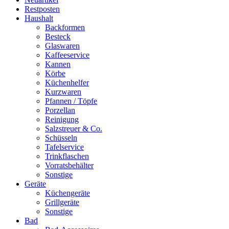
Restposten
Haushalt
Backformen
Besteck
Glaswaren
Kaffeeservice
Kannen
Körbe
Küchenhelfer
Kurzwaren
Pfannen / Töpfe
Porzellan
Reinigung
Salzstreuer & Co.
Schüsseln
Tafelservice
Trinkflaschen
Vorratsbehälter
Sonstige
Geräte
Küchengeräte
Grillgeräte
Sonstige
Bad