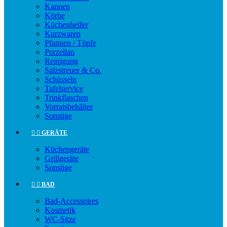
Kannen
Körbe
Küchenhelfer
Kurzwaren
Pfannen / Töpfe
Porzellan
Reinigung
Salzstreuer & Co.
Schüsseln
Tafelservice
Trinkflaschen
Vorratsbehälter
Sonstige


GERÄTE
Küchengeräte
Grillgeräte
Sonstige


BAD
Bad-Accessoires
Kosmetik
WC-Sitze