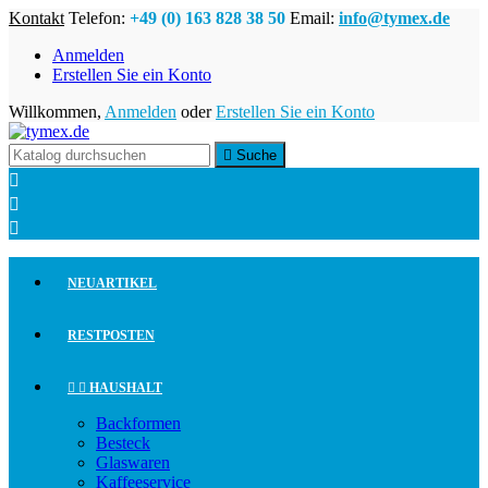
Kontakt
Telefon:
+49 (0) 163 828 38 50
Email:
info@tymex.de
Anmelden
Erstellen Sie ein Konto
Willkommen,
Anmelden
oder
Erstellen Sie ein Konto

Suche



NEUARTIKEL
RESTPOSTEN


HAUSHALT
Backformen
Besteck
Glaswaren
Kaffeeservice