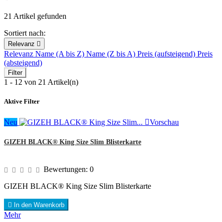
21 Artikel gefunden
Sortiert nach:
Relevanz

Relevanz
Name (A bis Z)
Name (Z bis A)
Preis (aufsteigend)
Preis
(absteigend)
Filter
1 - 12 von 21 Artikel(n)
Aktive Filter
Neu

Vorschau
GIZEH BLACK® King Size Slim Blisterkarte
Bewertungen:
0
GIZEH BLACK® King Size Slim Blisterkarte

In den Warenkorb
Mehr