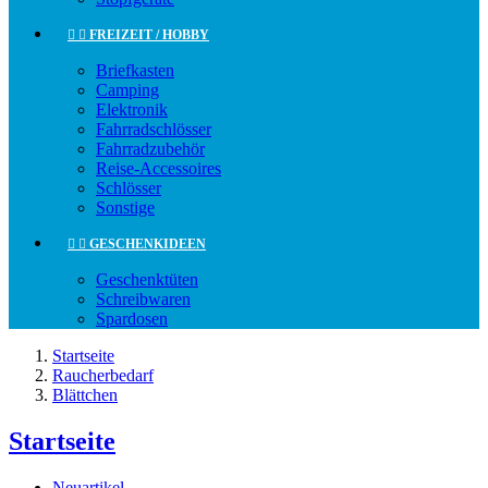


FREIZEIT / HOBBY
Briefkasten
Camping
Elektronik
Fahrradschlösser
Fahrradzubehör
Reise-Accessoires
Schlösser
Sonstige


GESCHENKIDEEN
Geschenktüten
Schreibwaren
Spardosen
Startseite
Raucherbedarf
Blättchen
Startseite
Neuartikel