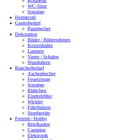
Kosmetik
WC-Sitze
Sonstige
Heimtextil
Gastrobedarf
Pappbecher
Dekoration
Bilder / Bilderrahmen
Kerzenhalter
Lampen
Vasen / Schalen
Wanduhren
Raucherbedarf
Aschenbecher
Feuerzeuge
Sonstige
Blättchen
Eindrehfilter
Wickler
Filterhülsen
Stopfgeräte
Freizeit / Hobby
Briefkasten
Camping
Elektronik