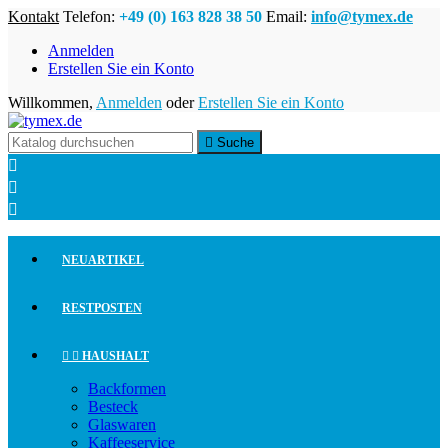
Kontakt
Telefon:
+49 (0) 163 828 38 50
Email:
info@tymex.de
Anmelden
Erstellen Sie ein Konto
Willkommen,
Anmelden
oder
Erstellen Sie ein Konto

Suche



NEUARTIKEL
RESTPOSTEN


HAUSHALT
Backformen
Besteck
Glaswaren
Kaffeeservice