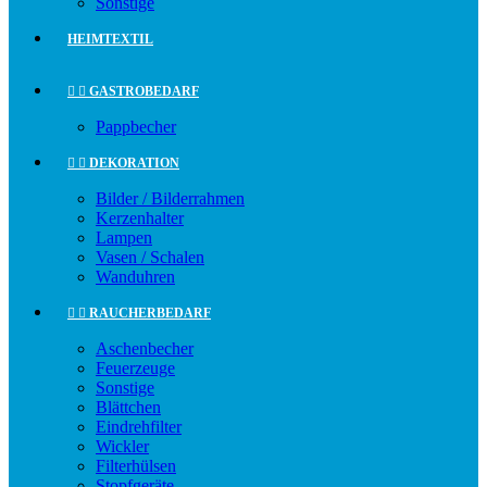
Sonstige
HEIMTEXTIL


GASTROBEDARF
Pappbecher


DEKORATION
Bilder / Bilderrahmen
Kerzenhalter
Lampen
Vasen / Schalen
Wanduhren


RAUCHERBEDARF
Aschenbecher
Feuerzeuge
Sonstige
Blättchen
Eindrehfilter
Wickler
Filterhülsen
Stopfgeräte