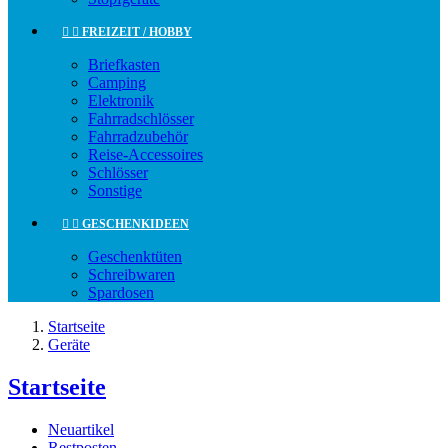


FREIZEIT / HOBBY
Briefkasten
Camping
Elektronik
Fahrradschlösser
Fahrradzubehör
Reise-Accessoires
Schlösser
Sonstige


GESCHENKIDEEN
Geschenktüten
Schreibwaren
Spardosen
Startseite
Geräte
Startseite
Neuartikel
Restposten