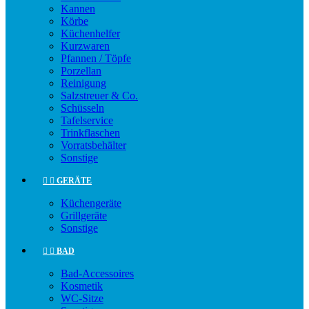
Kannen
Körbe
Küchenhelfer
Kurzwaren
Pfannen / Töpfe
Porzellan
Reinigung
Salzstreuer & Co.
Schüsseln
Tafelservice
Trinkflaschen
Vorratsbehälter
Sonstige


GERÄTE
Küchengeräte
Grillgeräte
Sonstige


BAD
Bad-Accessoires
Kosmetik
WC-Sitze